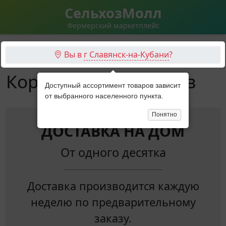
СельхозМолл
Фермерский маркетплейс
Вы в
г Славянск-на-Кубани
?
Корма для перепелов
Доступный ассортимент товаров зависит
от выбранного населенного пункта.
Понятно
ДОСТАВКА НА ДОМ
От одного десятка
Доставка производится каждую
неделю по предварительному
заказу.