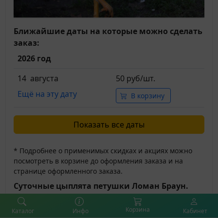
Ближайшие даты на которые можно сделать
заказ:
2026 год
14 августа
50 руб/шт.
Ещё на эту дату
В корзину
Показать все даты
* Подробнее о применимых скидках и акциях можно
посмотреть в корзине до оформления заказа и на
странице оформленного заказа.
Суточные цыплята петушки Ломан Браун.
Цыплята белого цвета (возможны вкрапления).
Корзина
Каталог
Инфо
Кабинет
Петушки хорошо подходят для откорма на мясо.